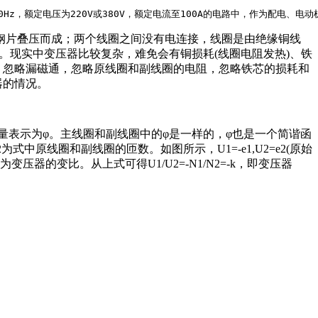
于交流50Hz，额定电压为220V或380V，额定电流至100A的电路中，作为
片叠压而成；两个线圈之间没有电连接，线圈是由绝缘铜线
)。现实中变压器比较复杂，难免会有铜损耗(线圈电阻发热)、铁
是：忽略漏磁通，忽略原线圈和副线圈的电阻，忽略铁芯的损耗和
器的情况。
表示为φ。主线圈和副线圈中的φ是一样的，φ也是一个简谐函
N2为式中原线圈和副线圈的匝数。如图所示，U1=-e1,U2=e2(原始
，称为变压器的变比。从上式可得U1/U2=-N1/N2=-k，即变压器