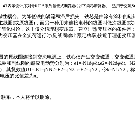
5、20、47表示设计序列号DZ15系列塑壳式断路器(以下简称断路器)，适用
性耦合。为降低铁的涡流和滞后损失，铁芯是由涂有涂料的硅钢
主线圈(或原线圈)，而另一种用来连接电器的线圈叫做次线圈(或
，为了简化讨论，这里仅介绍理想变压器。建立理想变压器的条件
力变压器在全负荷运行时(副线圈输出额定功率)接近于理想变压
的原线圈连接到交流电源上，铁心便产生交变磁通，交变磁通量
副线圈的感应电动势分别为：e1=-N1dφ/dt,e2=-N2dφ/dt。
1=-E1=jNN2=E2=-jN2ω=E2=-jN2，令k=N1/N2
电压的比值差为π。
联系，本人将予以删除。