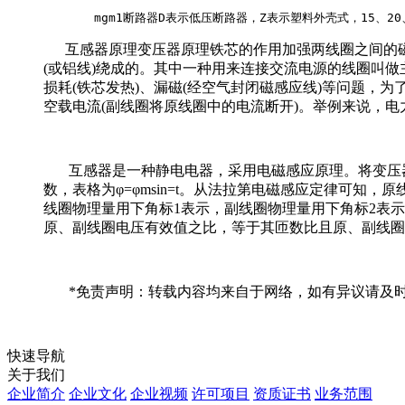
       mgm1断路器D表示低压断路器，Z表示塑料外壳式，1
互感器原理变压器原理铁芯的作用加强两线圈之间的磁
(或铝线)绕成的。其中一种用来连接交流电源的线圈叫做
损耗(铁芯发热)、漏磁(经空气封闭磁感应线)等问题
空载电流(副线圈将原线圈中的电流断开)。举例来说，电
互感器是一种静电电器，采用电磁感应原理。将变压器
数，表格为φ=φmsin=t。从法拉第电磁感应定律可知，原线圈和
线圈物理量用下角标1表示，副线圈物理量用下角标2表示)，其复效值U
原、副线圈电压有效值之比，等于其匝数比且原、副线圈
*免责声明：转载内容均来自于网络，如有异议请及时
快速导航
关于我们
企业简介
企业文化
企业视频
许可项目
资质证书
业务范围