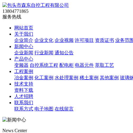
13804771865
服务热线
网站首页
关于我们
企业简介
企业文化
企业视频
许可项目
资质证书
业务范
新闻中心
企业新闻
行业新闻
通知公告
产品中心
变频器
自控系统工程
配电柜
电器元件
萃取工艺
工程案例
冶金案例
化工案例
水处理案例
稀土案例
其他案例
玻璃
技术支持
资料下载
人才招聘
联系我们
联系方式
电子地图
在线留言
News Center